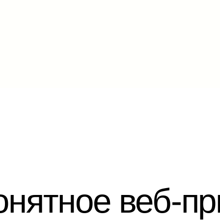
тное веб-прилож
 потенциальных 
 в пару кликов