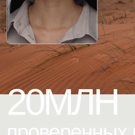
20МЛН
проверенных
к
Каждое юридическое лицо проходит чер
верификации и проверки данных как комп