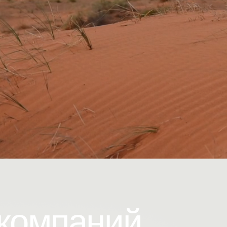
омпаний
ез многоэтапную систему
ании, так и сотрудников