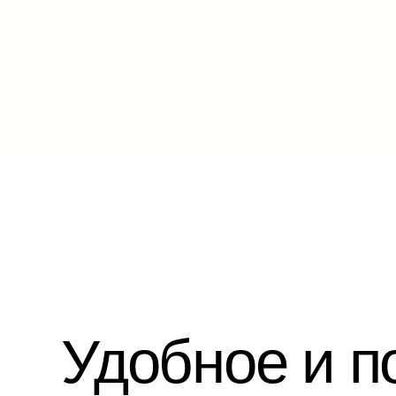
Удобное и поня
иски всех ваших
доступны