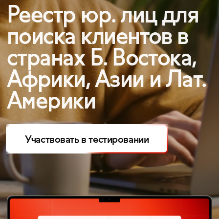
Америки
Участвовать в тестировании