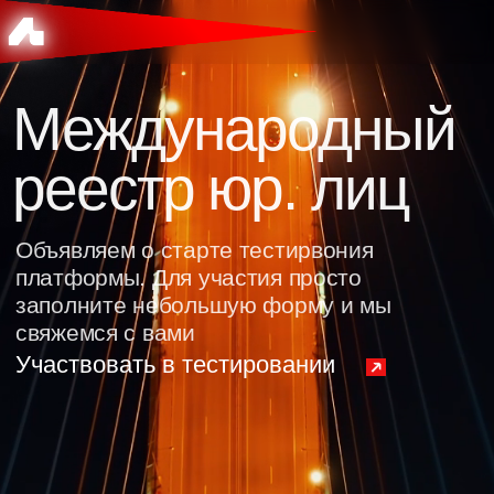
Международный
реестр юр. лиц
Объявляем о старте тестирвония
платформы. Для участия просто
заполните небольшую форму и мы
свяжемся с вами
Участвовать в тестировании
Б. Восток (1/4)
Более 15 ключевых стран ближне-
восточного региона.