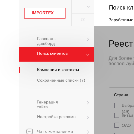
Поиск кл
IMPORTEX
Зарубежные
Главная -
Реест
дашборд
Поиск клиентов
Для более 
воспользуй
Компании и контакты
Сохраненные списки (7)
Страна
Генерация
Выбра
сайта
(49)
Китай
Настройка рекламы
ОАЭ
Чат с компаниями