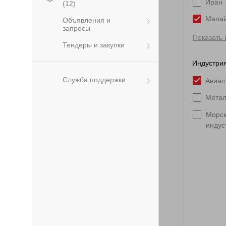
Иран
(12)
Мала
Объявления и
запросы
Показать 
Тендеры и закупки
Индустрия
Служба поддержки
Авиас
Метал
Морс
индус